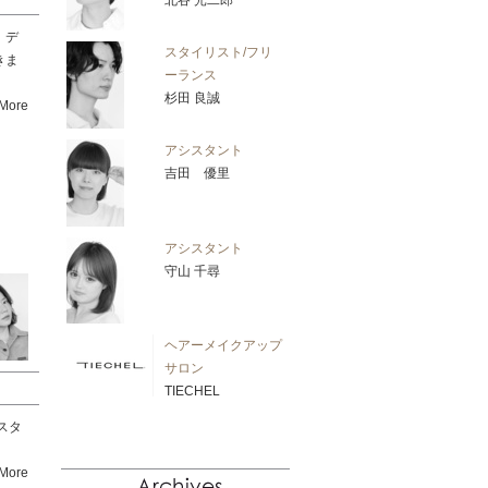
北谷 光二郎
 デ
スタイリスト/フリ
きま
ーランス
杉田 良誠
More
アシスタント
吉田 優里
アシスタント
守山 千尋
ヘアーメイクアップ
サロン
TIECHEL
スタ
More