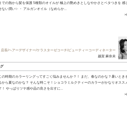
までの熱から髪を保護 5種類のオイルが 極上の艶めきとしなやかさとベタつきを 感
せない潤い✨ ・ アルガンオイル（なめらか...
>
店長/ヘアーデザイナー/ケラスターゼコーチ/ビューティーコーディネーター
越賀 麻奈未
グ
この時期のカラーリングってすごく悩みませんか？！ まだ、春なのかな？暑いとき
るから夏なのかな？ そんな時こそ！ショコラミルクティーのカラーがかなりオスス
す！ やっぱりツヤ感や品の良さを出すに...
>