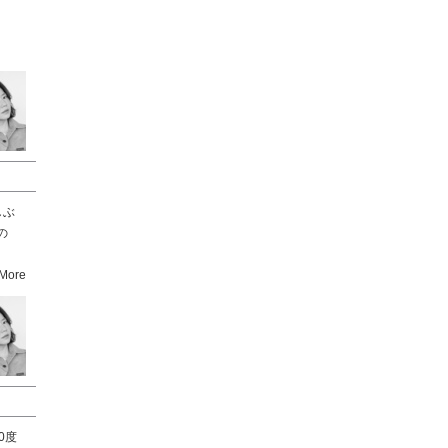
しぶ
の
More
0度