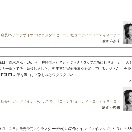
店長/ヘアーデザイナー/ケラスターゼコーチ/ビューティーコーディネーター
越賀 麻奈未
先日、青木さんとLAから一時帰国されてたカツさんと3人でご飯に行きました！ 久
りの一番下で少し緊張しました。笑 年末に完全帰国を予定しているカツさん！ 今後
TIECHELの話を沢山して楽しみとワクワクでいっ...
>
店長/ヘアーデザイナー/ケラスターゼコーチ/ビューティーコーディネーター
越賀 麻奈未
６月１２日に発売予定のケラスターゼからの新作オイル 《ユイルスブリム N》 ＊23