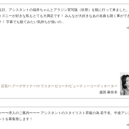
先日、アシスタントの福井ちゃんとアラジン実写版（吹替）を観に行って来ました。
ィズニーが好きな私もとても大満足です！ みんなが大好きなあの名曲も聴く事がで
す！ 字幕でも観てみたい気持ちが強いの...
>
店長/ヘアーデザイナー/ケラスターゼコーチ/ビューティーコーディネーター
越賀 麻奈未
〜〜〜求人のご案内〜〜〜 アシスタントのスタイリスト昇級の為 若干名、中途アシ
ントを募集致します！
>