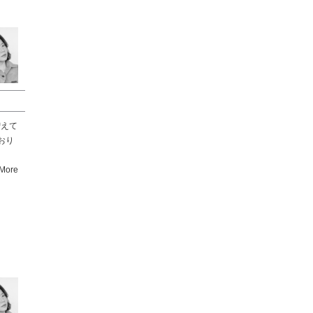
増えて
おり
More