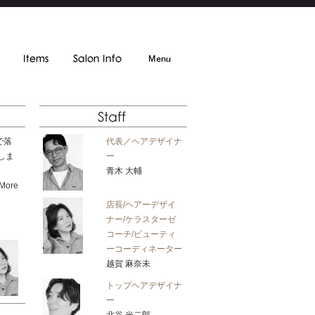
で落
代表／ヘアデザイナ
しま
ー
青木 大輔
More
店長/ヘアーデザイ
ナー/ケラスターゼ
コーチ/ビューティ
ーコーディネーター
越賀 麻奈未
トップヘアデザイナ
ー