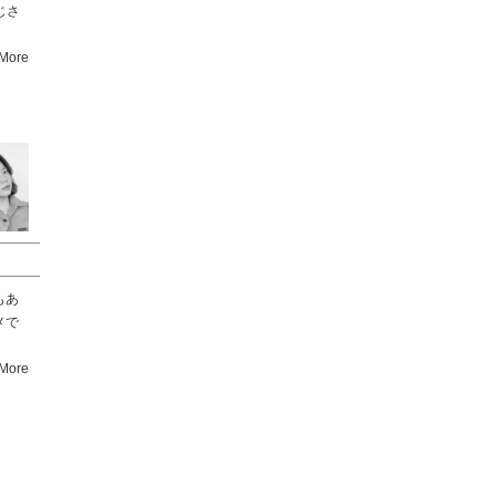
じさ
More
もあ
メで
More