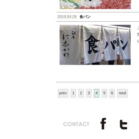
2019.04.29
食パン
prev
1
2
3
4
5
6
next