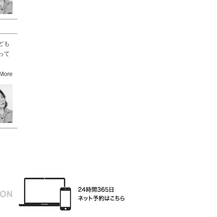
ども
って
More