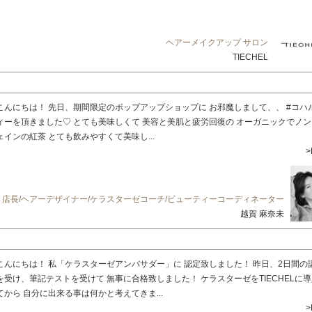
ヘアーメイクアップ サロン
TIECHEL
こんにちは！ 先日、期間限定のポップアップショップに お邪魔しまして、、 #コハ
ィーを頂きました♡ とても美味しくて 美容と美肌と疲労回復の オーガニックでノ
ェインの紅茶 とても飲みやすくて美味し...
>
店長/ヘアーデザイナー/ケラスターゼコーチ/ビューティーコーディネーター
越賀 麻奈未
こんにちは！ 私「ケラスターゼアンバサダー」に 認定致しました！ 昨日、2日間の
を受け、筆記テストを受けて 無事に合格致しました！ ケラスターゼをTIECHELに
てから 自分に出来る事は何かと考えてきま...
>