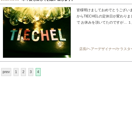
皆様明けましておめでとうございま
からTIECHELの定休日が変わり
で お休みを頂いてたのですが… １月
店長/ヘアーデザイナー/ケラス
prev
1
2
3
4