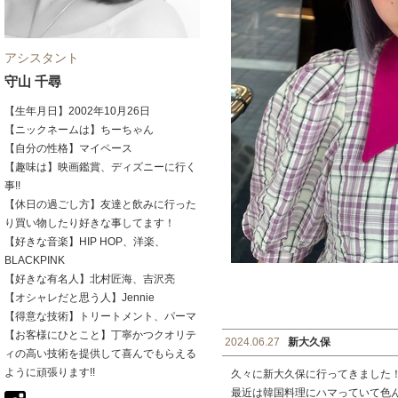
アシスタント
守山 千尋
【生年月日】2002年10月26日
【ニックネームは】ちーちゃん
【自分の性格】マイペース
【趣味は】映画鑑賞、ディズニーに行く
事!!
【休日の過ごし方】友達と飲みに行った
り買い物したり好きな事してます！
【好きな音楽】HIP HOP、洋楽、
BLACKPINK
【好きな有名人】北村匠海、吉沢亮
【オシャレだと思う人】Jennie
【得意な技術】トリートメント、パーマ
【お客様にひとこと】丁寧かつクオリテ
2024.06.27
新大久保
ィの高い技術を提供して喜んでもらえる
ように頑張ります!!
久々に新大久保に行ってきました
最近は韓国料理にハマっていて色