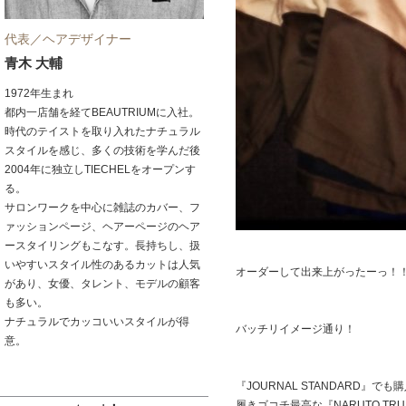
代表／ヘアデザイナー
青木 大輔
1972年生まれ
都内一店舗を経てBEAUTRIUMに入社。
時代のテイストを取り入れたナチュラル
スタイルを感じ、多くの技術を学んだ後
2004年に独立しTIECHELをオープンす
る。
サロンワークを中心に雑誌のカバー、フ
ァッションページ、ヘアーページのヘア
ースタイリングもこなす。長持ちし、扱
いやすいスタイル性のあるカットは人気
オーダーして出来上がったーっ！
があり、女優、タレント、モデルの顧客
も多い。
ナチュラルでカッコいいスタイルが得
バッチリイメージ通り！
意。
『JOURNAL STANDARD』でも
履きゴコチ最高な『NARUTO TRU