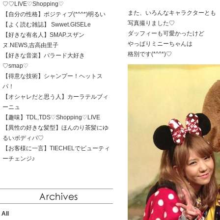
♡♡LIVE♡Shopping♡
また、いろんなキャラクターとも
【自分の性格】ポジティブ(*^^*)明るい
写真撮りました♡
【よく読む雑誌】 Swwet.GISELe
ダッフィーも可愛かったけど
【好きな有名人】SMAP.スザン
やっぱりミニーちゃんは
ヌ.NEWS,吉高由里子
格別です(*^^*)♡
【好きな音楽】バラード大好き
♡smap♡
【得意な技術】シャンプー！ヘットス
パ！
【オシャレだと思う人】カーラテルブィ
ーニュ
【趣味】TDL,TDS♡Shopping♡LIVE
【異性の好きな髪型】ほんのり茶髪にゆ
るいボディパ♡
【お客様に一言】TIECHELでビューティ
ーチェンジ♪
All