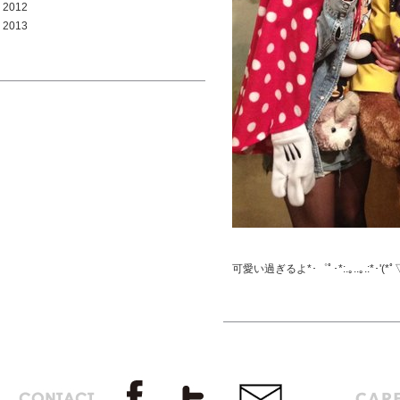
2012
2013
可愛い過ぎるよ*･゜ﾟ･*:.｡..｡.:*･'(*ﾟ▽ﾟ*)